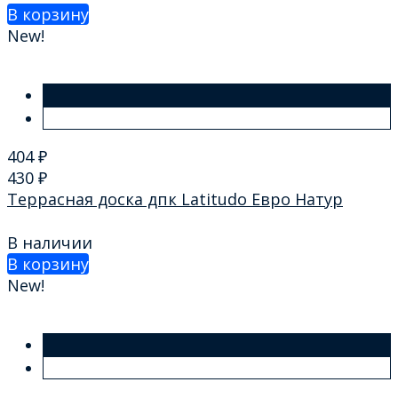
В корзину
New!
404
₽
430
₽
Террасная доска дпк Latitudo Евро Натур
В наличии
В корзину
New!